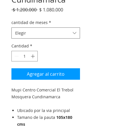
Precio
Precio
 $ 1.200.000 
$ 1.080.000
de
oferta
cantidad de meses
*
Elegir
Cantidad
*
Agregar al carrito
Mupi Centro Comercial El Trebol
Mosquera Cundinamarca
Ubicado por la via principal
Tamano de la pauta
105x180
cms