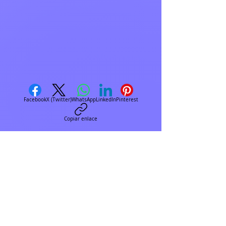
Agente
VECTOR
te
crea el diseño de
un LOGOTIPO
Facebook
X (Twitter)
WhatsApp
LinkedIn
Pinterest
Copiar enlace
Con estos agentes podras
DISEÑOS
crear
en
segundos