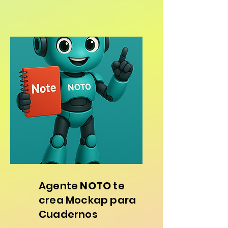
Agente
NOTO
te
crea Mockap para
Cuadernos