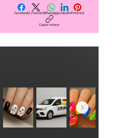
Facebook
X (Twitter)
WhatsApp
LinkedIn
Pinterest
Copiar enlace
Con estos agentes podras
DISEÑOS
crear
en
segundos