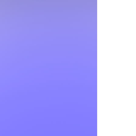
el diseño perfecto
para que pintes
tus uñas con estilo.
💅✨