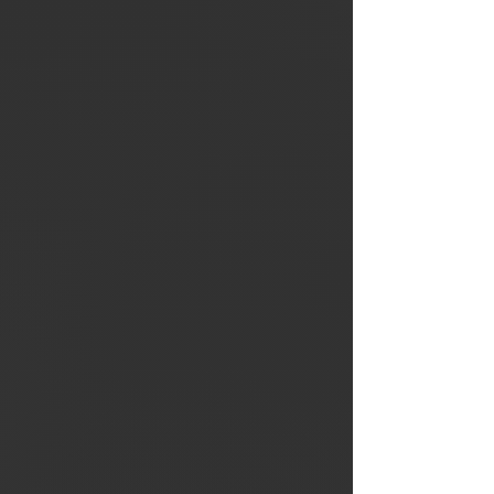
Agente WRAPTOR
te muestra cómo
quedará tu diseño
en un vehículo.
Realista y al
instante.