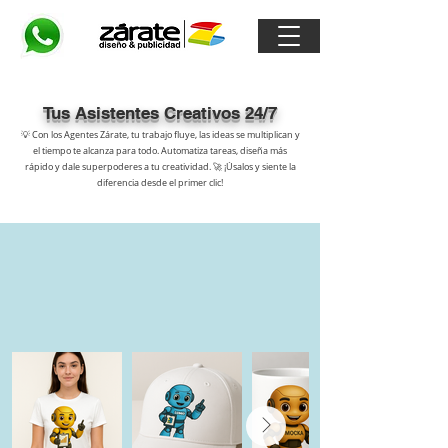
Tus Asistentes Creativos 24/7
💡 Con los Agentes Zárate, tu trabajo fluye, las ideas se multiplican y
el tiempo te alcanza para todo. Automatiza tareas, diseña más
rápido y dale superpoderes a tu creatividad. 🚀 ¡Úsalos y siente la
diferencia desde el primer clic!
Para usar nuestros agentes debes tener una cuenta en ChatGPT
Con estos agentes podras
MOCKAPS
crear
en
segundos