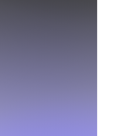
quedará tu diseño
de un Mural
Agente
MOXA
crea