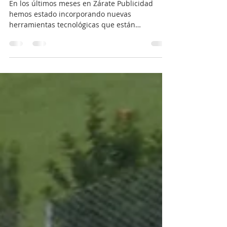
Publicidad
En los últimos meses en Zárate Publicidad
hemos estado incorporando nuevas
herramientas tecnológicas que están
cambiando por completo la forma en que
trabajamos en la industria de las artes gráficas.
Una de las más importantes ha sido ChatGPT .
Puede sonar futurista, pero la realidad es que
hoy la inteligencia artificial ya está ayudando a
empresas como la nuestra a trabajar más
rápido, diseñar mejor y optimizar muchos
procesos del día a día . En nuestro caso, no nos
quedamo