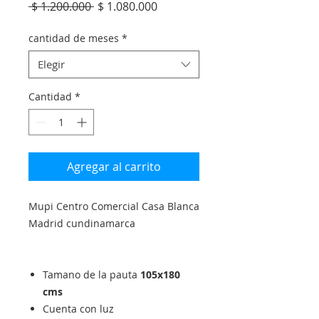
Precio
Precio
 $ 1.200.000 
$ 1.080.000
de
oferta
cantidad de meses
*
Elegir
Cantidad
*
Agregar al carrito
Mupi Centro Comercial Casa Blanca
Madrid cundinamarca
Tamano de la pauta
105x180
cms
Cuenta con luz