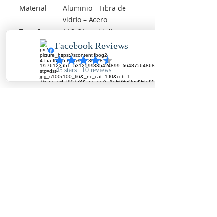
Material
Aluminio – Fibra de
vidrio – Acero
Tamaño -
118x21cm || 4kg
Peso
Empaque
Maleta Lona
Individual
Detalle+1
Tamaño de impresión:
95x210cm
Detalle+2
Impreso en tela
Detalle+3
Negro / Cromado
Imprima con calidad en Bogotá y Panamá, vallas, avisos, pendones, impresion en
tela, banner, vinilo, lona translucida, vinilo vehicular, vinilo micro perforado,
mobiliario, vitrinas y mucho más.
Información de contacto
COLOMBIA:
BOGOTA:
+57 301 209 9995
PANAMA:
+507 6987-2921