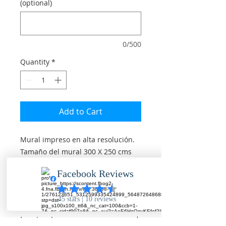
(optional)
0/500
Quantity
*
Add to Cart
Mural impreso en alta resolución.
Tamaño del mural 300 X 250 cms
(aprox)
Material: Vinilo para muro,
laminado mate o brillante.
Laminado