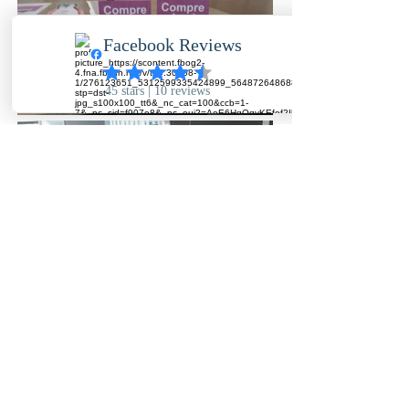
Imprima con calidad en Bogotá y Panamá, vallas, avisos, pendones, impresion en
tela, banner, vinilo, lona translucida, vinilo vehicular, vinilo micro perforado,
mobiliario, vitrinas y mucho más.
Información de contacto
COLOMBIA:
BOGOTA:
+57 301 209 9995
PANAMA:
+507 6987-2921