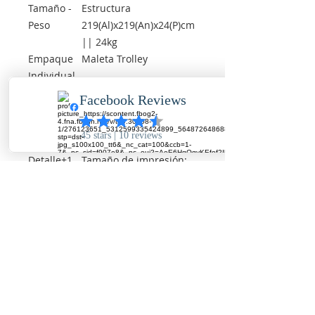
Tamaño -
Estructura
Peso
219(Al)x219(An)x24(P)cm
|| 24kg
Empaque
Maleta Trolley
Individual
Sub
true x 0
Empaque
Empaque
Caja x 1
Master
Detalle+1
Tamaño de impresión:
361x219cm
Detalle+2
Incluye 2 Lámparas
110V
Detalle+3
Incluye 5 Paneles – 3
Frontales y 2 laterales
Imprima con calidad en Bogotá y Panamá, vallas, avisos, pendones, impresion en
tela, banner, vinilo, lona translucida, vinilo vehicular, vinilo micro perforado,